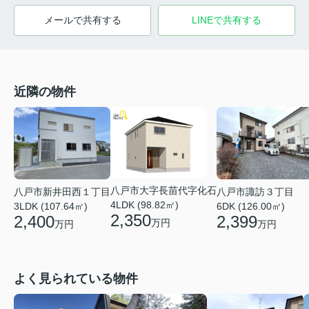
メールで共有する
LINEで共有する
近隣の物件
八戸市大字長苗代字化石
八戸市新井田西１丁目
八戸市諏訪３丁目
4LDK (98.82㎡)
3LDK (107.64㎡)
6DK (126.00㎡)
2,350
2,400
2,399
万円
万円
万円
よく見られている物件