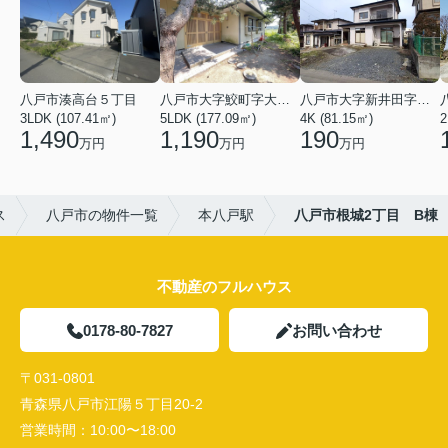
八戸市湊高台５丁目
八戸市大字鮫町字大草離
八戸市大字新井田字塩入
3LDK (107.41㎡)
5LDK (177.09㎡)
4K (81.15㎡)
2
1,490
1,190
190
万円
万円
万円
ス
八戸市の物件一覧
本八戸駅
八戸市根城2丁目 B棟
不動産のフルハウス
0178-80-7827
お問い合わせ
〒031-0801
青森県八戸市江陽５丁目20-2
営業時間：
10:00〜18:00