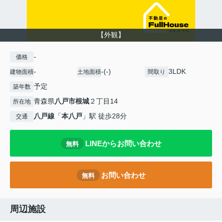
【外観】
-
価格
-
-(-)
3LDK
建物面積
土地面積
間取り
予定
築年数
青森県
八戸市
根城
２丁目14
所在地
八戸線
「
本八戸
」駅 徒歩28分
交通
LINEからお問い合わせ
無料
お問い合わせ
無料
周辺施設