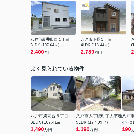
八戸市新井田西１丁目
八戸市下長３丁目
3LDK (107.64㎡)
4LDK (113.44㎡)
6
2,400
2,780
2
万円
万円
よく見られている物件
八戸市湊高台５丁目
八戸市大字鮫町字大草離
八戸
3LDK (107.41㎡)
5LDK (177.09㎡)
4K (8
1,490
1,190
190
万円
万円