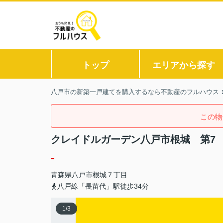
トップ
エリアから探す
八戸市の新築一戸建てを購入するなら不動産のフルハウス
この物
クレイドルガーデン八戸市根城 第7
-
青森県
八戸市
根城
７丁目
八戸線「長苗代」駅徒歩34分
1
/
3