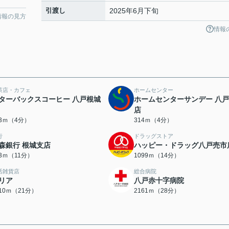
引渡し
2025年6月下旬
情報の見方
情報
茶店・カフェ
ホームセンター
ターバックスコーヒー 八戸根城
ホームセンターサンデー 八
店
43ｍ（4分）
314ｍ（4分）
行
ドラッグストア
森銀行 根城支店
ハッピー・ドラッグ八戸売市
23ｍ（11分）
1099ｍ（14分）
活雑貨店
総合病院
リア
八戸赤十字病院
610ｍ（21分）
2161ｍ（28分）