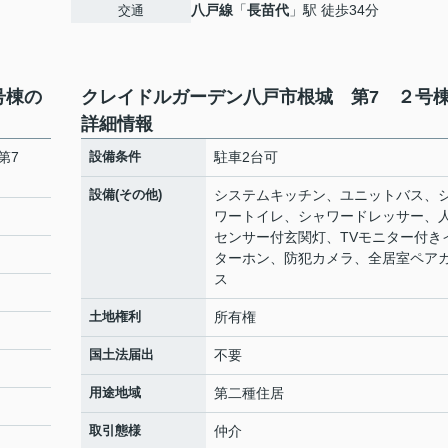
八戸線
「
長苗代
」駅 徒歩34分
交通
号棟の
クレイドルガーデン八戸市根城 第7 ２号
詳細情報
 第7
設備条件
駐車2台可
設備(その他)
システムキッチン、ユニットバス、
ワートイレ、シャワードレッサー、
センサー付玄関灯、TVモニター付き
ターホン、防犯カメラ、全居室ペア
ス
土地権利
所有権
国土法届出
不要
用途地域
第二種住居
取引態様
仲介