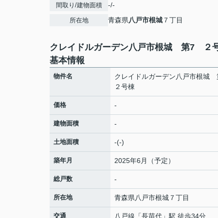
-/-
間取り/建物面積
青森県
八戸市
根城
７丁目
所在地
クレイドルガーデン八戸市根城 第7 ２
基本情報
物件名
クレイドルガーデン八戸市根城
２号棟
価格
-
建物面積
-
土地面積
-(-)
築年月
2025年6月（予定）
総戸数
-
所在地
青森県
八戸市
根城
７丁目
交通
八戸線
「
長苗代
」駅 徒歩34分