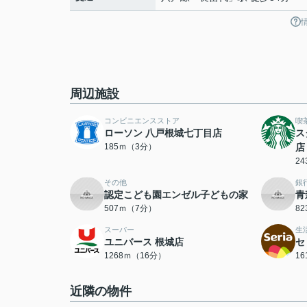
周辺施設
コンビニエンスストア
喫
ローソン 八戸根城七丁目店
ス
185ｍ（3分）
店
2
その他
銀
認定こども園エンゼル子どもの家
青
507ｍ（7分）
8
スーパー
生
ユニバース 根城店
セ
1268ｍ（16分）
1
近隣の物件