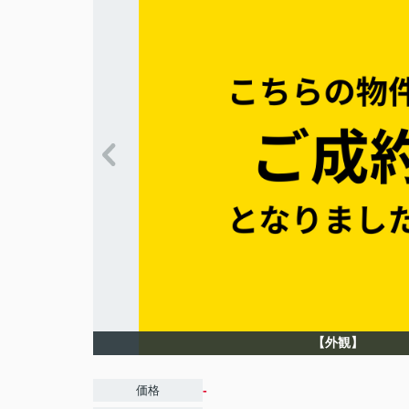
【外観】
-
価格