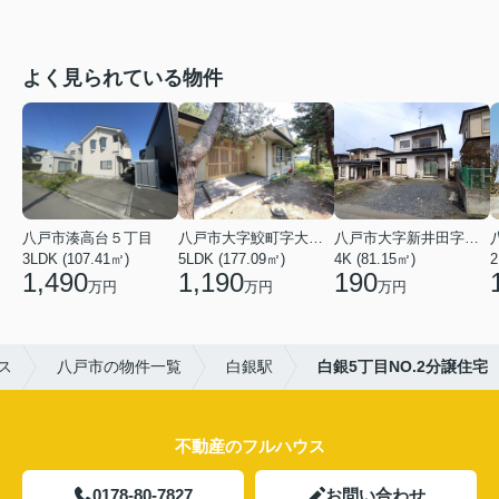
よく見られている物件
八戸市湊高台５丁目
八戸市大字鮫町字大草離
八戸市大字新井田字塩入
3LDK (107.41㎡)
5LDK (177.09㎡)
4K (81.15㎡)
2
1,490
1,190
190
万円
万円
万円
ス
八戸市の物件一覧
白銀駅
白銀5丁目NO.2分譲住宅
不動産のフルハウス
0178-80-7827
お問い合わせ