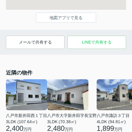
地図アプリで見る
メールで共有する
LINEで共有する
近隣の物件
八戸市新井田西１丁目
八戸市大字新井田字長宝野
八戸市諏訪３丁目
3LDK (107.64㎡)
3LDK (70.38㎡)
4LDK (94.81㎡)
2,400
2,480
1,899
万円
万円
万円