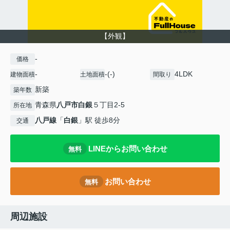
【外観】
-
価格
-
-(-)
4LDK
建物面積
土地面積
間取り
新築
築年数
青森県
八戸市
白銀
５丁目2‐5
所在地
八戸線
「
白銀
」駅 徒歩8分
交通
LINEからお問い合わせ
無料
お問い合わせ
無料
周辺施設