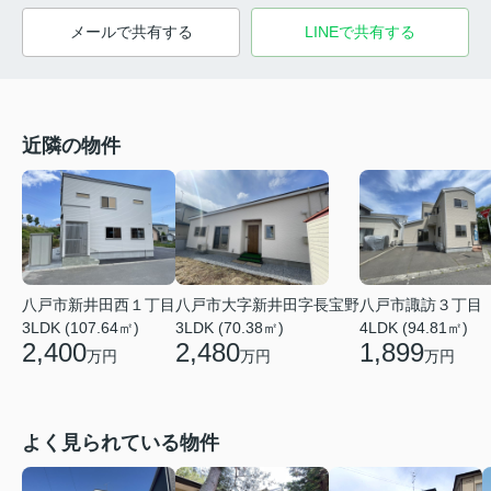
メールで共有する
LINEで共有する
近隣の物件
八戸市新井田西１丁目
八戸市大字新井田字長宝野
八戸市諏訪３丁目
3LDK (107.64㎡)
3LDK (70.38㎡)
4LDK (94.81㎡)
2,400
2,480
1,899
万円
万円
万円
よく見られている物件