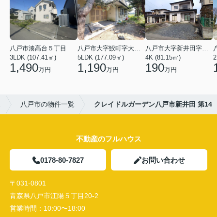
八戸市湊高台５丁目
八戸市大字鮫町字大草離
八戸市大字新井田字塩入
3LDK (107.41㎡)
5LDK (177.09㎡)
4K (81.15㎡)
2
1,490
1,190
190
万円
万円
万円
ス
八戸市の物件一覧
クレイドルガーデン八戸市新井田 第14
不動産のフルハウス
0178-80-7827
お問い合わせ
〒031-0801
青森県八戸市江陽５丁目20-2
営業時間：
10:00〜18:00