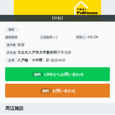
【外観】
-
価格
-
-(-)
4SLDK
建物面積
土地面積
間取り
新築
築年数
青森県
八戸市
大字新井田
字常光田
所在地
八戸線
「
小中野
」駅 徒歩44分
交通
LINEからお問い合わせ
無料
お問い合わせ
無料
周辺施設