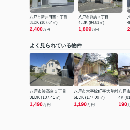
八戸市新井田西１丁目
八戸市諏訪３丁目
3LDK (107.64㎡)
4LDK (94.81㎡)
4
2,400
1,899
2
万円
万円
よく見られている物件
八戸市湊高台５丁目
八戸市大字鮫町字大草離
八戸
3LDK (107.41㎡)
5LDK (177.09㎡)
4K (8
1,490
1,190
190
万円
万円