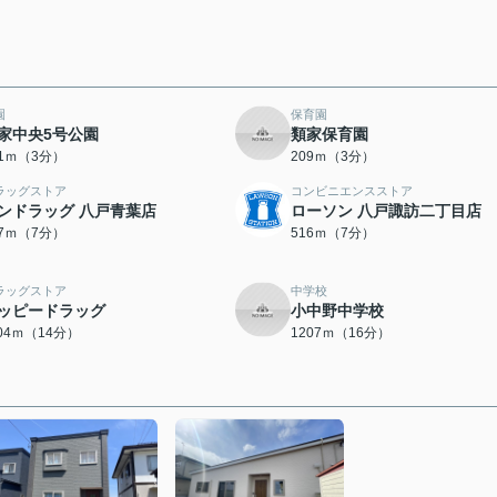
園
保育園
家中央5号公園
類家保育園
81ｍ（3分）
209ｍ（3分）
ラッグストア
コンビニエンスストア
ンドラッグ 八戸青葉店
ローソン 八戸諏訪二丁目店
07ｍ（7分）
516ｍ（7分）
ラッグストア
中学校
ッピードラッグ
小中野中学校
104ｍ（14分）
1207ｍ（16分）