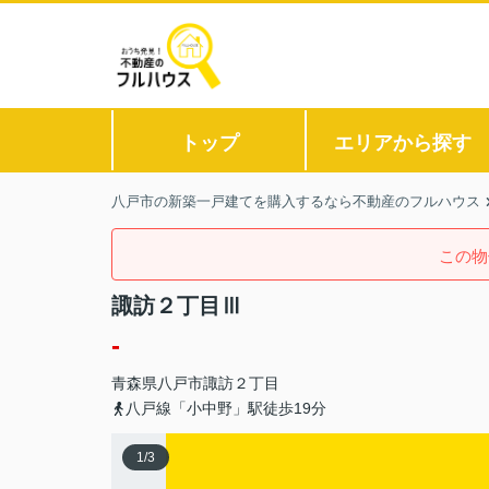
トップ
エリアから探す
八戸市の新築一戸建てを購入するなら不動産のフルハウス
この物
諏訪２丁目Ⅲ
-
青森県
八戸市
諏訪
２丁目
八戸線「小中野」駅徒歩19分
1
/
3