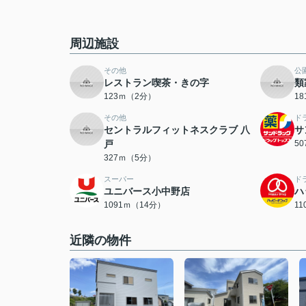
周辺施設
その他
公
レストラン喫茶・きの字
類
123ｍ（2分）
1
その他
ド
セントラルフィットネスクラブ 八
サ
戸
5
327ｍ（5分）
スーパー
ド
ユニバース小中野店
ハ
1091ｍ（14分）
1
近隣の物件