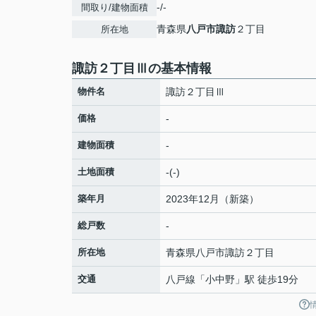
-/-
間取り/建物面積
青森県
八戸市
諏訪
２丁目
所在地
諏訪２丁目Ⅲの基本情報
物件名
諏訪２丁目Ⅲ
価格
-
建物面積
-
土地面積
-(-)
築年月
2023年12月（新築）
総戸数
-
所在地
青森県
八戸市
諏訪
２丁目
交通
八戸線
「
小中野
」駅 徒歩19分