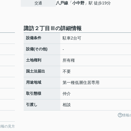
八戸線
「
小中野
」駅 徒歩19分
交通
諏訪２丁目Ⅲの詳細情報
設備条件
駐車2台可
設備(その他)
-
土地権利
所有権
国土法届出
不要
用途地域
第一種低層住居専用
取引態様
仲介
引渡し
相談
情報
情報の見方