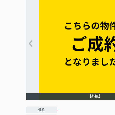
【外観】
-
価格