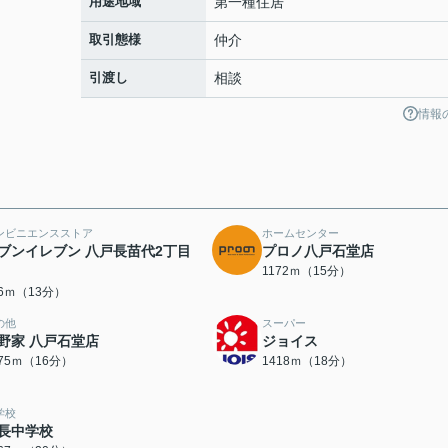
用途地域
第一種住居
取引態様
仲介
引渡し
相談
情報
ンビニエンスストア
ホームセンター
ブンイレブン 八戸長苗代2丁目
プロノ八戸石堂店
1172ｍ（15分）
66ｍ（13分）
の他
スーパー
野家 八戸石堂店
ジョイス
275ｍ（16分）
1418ｍ（18分）
学校
長中学校