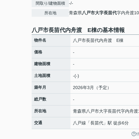
-/-
間取り/建物面積
青森県
八戸市
大字長苗代
字内舟渡10
所在地
八戸市長苗代内舟渡 E棟の基本情報
物件名
八戸市長苗代内舟渡 E棟
価格
-
建物面積
-
土地面積
-(-)
築年月
2026年3月（予定）
総戸数
-
所在地
青森県
八戸市
大字長苗代
字内舟渡1
交通
八戸線
「
長苗代
」駅 徒歩6分