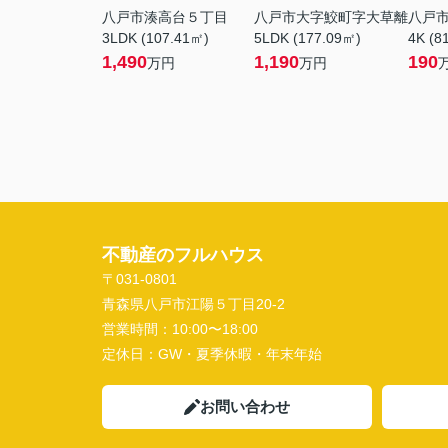
八戸市湊高台５丁目
八戸市大字鮫町字大草離
八戸
3LDK (107.41㎡)
5LDK (177.09㎡)
4K (8
1,490
1,190
190
万円
万円
不動産のフルハウス
〒031-0801
青森県八戸市江陽５丁目20-2
営業時間：
10:00〜18:00
定休日：
GW・夏季休暇・年末年始
お問い合わせ