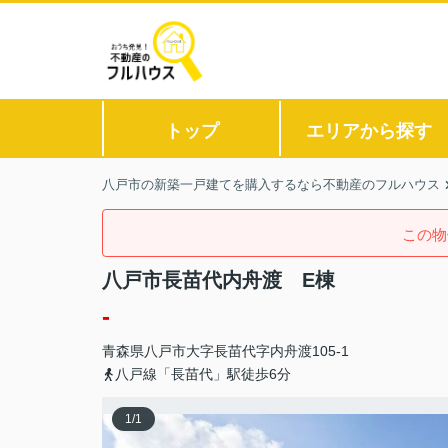
トップ
エリアから探す
八戸市の新築一戸建てを購入するなら不動産のフルハウス
この物
八戸市長苗代内舟渡 E棟
-
青森県
八戸市
大字長苗代
字内舟渡105-1
八戸線「長苗代」駅徒歩6分
1
/
1