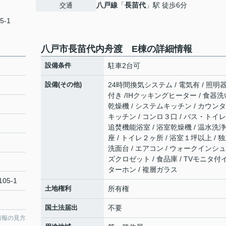
八戸線
「
長苗代
」駅 徒歩6分
交通
5-1
八戸市長苗代内舟渡 E棟の詳細情報
設備条件
駐車2台可
設備(その他)
24時間換気システム / 電気有 / 照明
付き /IHクッキングヒーター / 食器洗
乾燥機 / システムキッチン / カウン
キッチン / コンロ３口 / バス・トイレ
追焚機能浴室 / 浴室乾燥機 / 温水洗
座 / トイレ２ヶ所 / 浴室１坪以上 / 
洗面台 / エアコン / ウォークインシ
ズクロゼット / 食品庫 / TVモニタ付
ターホン / 複層ガラス
05-1
土地権利
所有権
国土法届出
不要
情報の見方