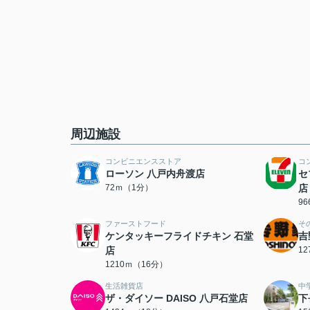
周辺施設
コンビニエンスストア
コ
ローソン 八戸内舟渡店
セ
72ｍ（1分）
店
9
ファーストフード
そ
ケンタッキーフライドチキン 石堂
吉
店
1
1210ｍ（16分）
生活雑貨店
中
ザ・ダイソー DAISO 八戸石堂店
下