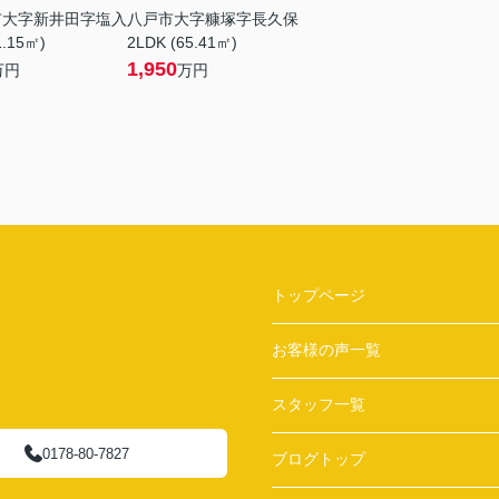
市大字新井田字塩入
八戸市大字糠塚字長久保
1.15㎡)
2LDK (65.41㎡)
1,950
万円
万円
トップページ
お客様の声一覧
スタッフ一覧
0178-80-7827
ブログトップ