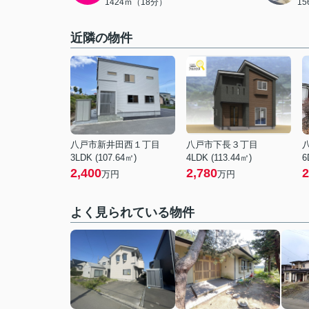
1424ｍ（18分）
1
近隣の物件
八戸市新井田西１丁目
八戸市下長３丁目
3LDK (107.64㎡)
4LDK (113.44㎡)
6
2,400
2,780
2
万円
万円
よく見られている物件