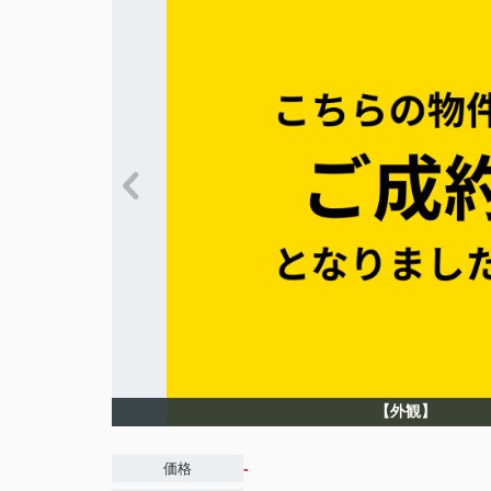
【外観】
-
価格