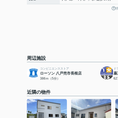
周辺施設
コンビニエンスストア
ド
ローソン 八戸売市長根店
薬
386ｍ（5分）
6
近隣の物件