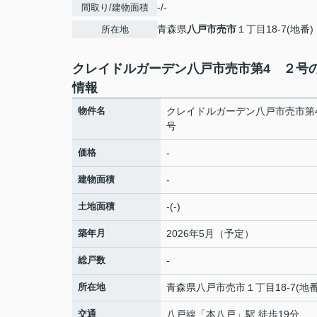
-/-
間取り/建物面積
青森県
八戸市
売市
１丁目18‐7(地番)
所在地
クレイドルガーデン八戸市売市第4 ２号
情報
物件名
クレイドルガーデン八戸市売市第
号
価格
-
建物面積
-
土地面積
-(-)
築年月
2026年5月（予定）
総戸数
-
所在地
青森県
八戸市
売市
１丁目18‐7(地番
交通
八戸線
「
本八戸
」駅 徒歩19分