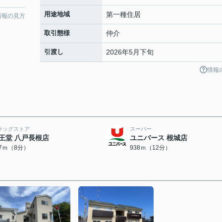
用途地域
第一種住居
情報の見方
取引態様
仲介
引渡し
2026年5月下旬
情報
ラッグストア
スーパー
王堂 八戸長根店
ユニバース 根城店
27ｍ（8分）
938ｍ（12分）