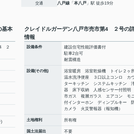
八戸線
「
本八戸
」駅 徒歩19分
交通
の基本
クレイドルガーデン八戸市売市第4 ２号の
情報
4 ２
設備条件
建設住宅性能評価書付
駐車2台可
耐震構造
設備(その他)
浴室暖房 浴室乾燥機 トイレ２
温水洗浄便座 ３口以上コンロ カ
ターキッチン システムキッチン 
器 床下収納 人感センサー付照明
市ガス 複層ガラス エアコン モ
付インターホン ディンプルキー 
カメラ 火災警報器（報知機）
土地権利
所有権
)
国土法届出
不要