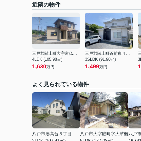
近隣の物件
三戸郡階上町大字道仏字下桑木
三戸郡階上町蒼前東４丁目
4LDK (105.98㎡)
3SLDK (91.90㎡)
3
1,630
1,499
1
万円
万円
よく見られている物件
八戸市湊高台５丁目
八戸市大字鮫町字大草離
八戸
3LDK (107.41㎡)
5LDK (177.09㎡)
4K (8