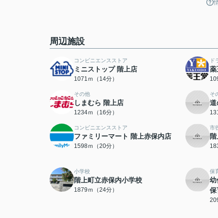
周辺施設
コンビニエンスストア
ド
ミニストップ 階上店
薬
1071ｍ（14分）
1
その他
そ
しまむら 階上店
道
1234ｍ（16分）
1
コンビニエンスストア
市
ファミリーマート 階上赤保内店
階
1598ｍ（20分）
1
小学校
保
階上町立赤保内小学校
幼
1879ｍ（24分）
保
2