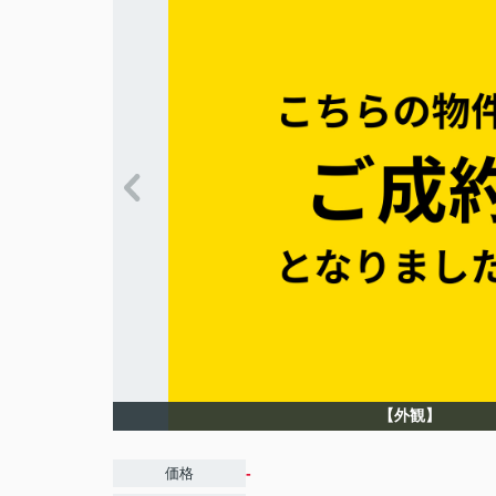
【外観】
-
価格