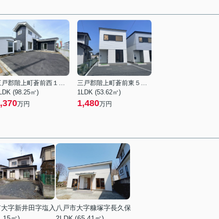
三戸郡階上町蒼前西１丁目
三戸郡階上町蒼前東５丁目
LDK (98.25㎡)
1LDK (53.62㎡)
,370
1,480
万円
万円
市大字新井田字塩入
八戸市大字糠塚字長久保
1.15㎡)
2LDK (65.41㎡)