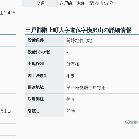
八戸線
「
大蛇
」駅 徒歩57分
交通
1-495
三戸郡階上町大字道仏字横沢山の詳細情報
設備条件
閑静な住宅地
設備(その他)
-
土地権利
所有権
国土法届出
不要
用途地域
第一種低層住居専用
取引態様
仲介
沢山1-
引渡し
即時
情報