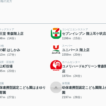
情報の見方
ラッグストア
コンビニエンスストア
王堂 青森階上店
セブンイレブン 階上耳ケ吠店
098ｍ（14分）
1198ｍ（15分）
の他
スーパー
の駅 はしかみ
ユニバース 階上店
313ｍ（17分）
1559ｍ（20分）
役所・区役所
ホームセンター
上町役場
コメリハード&グリーン青森
835ｍ（23分）
店
1870ｍ（24分）
育園
保育園
保連携型認定こども園はまゆり
幼保連携型認定こども園階上
育園
園
097ｍ（27分）
2197ｍ（28分）