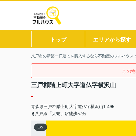
トップ
エリアから探す
八戸市の新築一戸建てを購入するなら不動産のフルハウス
この物
三戸郡階上町大字道仏字横沢山
-
青森県
三戸郡階上町
大字道仏
字横沢山1-495
八戸線「大蛇」駅徒歩57分
1
/
5