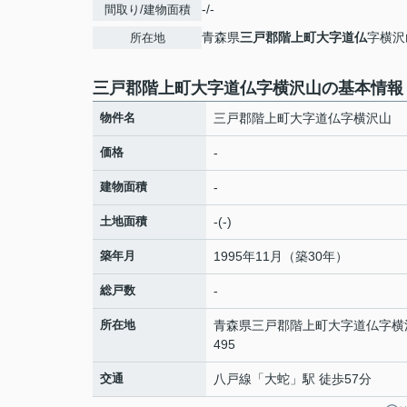
-/-
間取り/建物面積
青森県
三戸郡階上町
大字道仏
字横沢山
所在地
三戸郡階上町大字道仏字横沢山の基本情報
物件名
三戸郡階上町大字道仏字横沢山
価格
-
建物面積
-
土地面積
-(-)
築年月
1995年11月（築30年）
総戸数
-
所在地
青森県
三戸郡階上町
大字道仏
字横
495
交通
八戸線
「
大蛇
」駅 徒歩57分