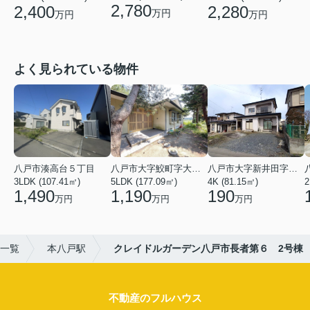
2,780
2,400
2,280
万円
万円
万円
よく見られている物件
八戸市湊高台５丁目
八戸市大字鮫町字大草離
八戸市大字新井田字塩入
3LDK (107.41㎡)
5LDK (177.09㎡)
4K (81.15㎡)
2
1,490
1,190
190
万円
万円
万円
一覧
本八戸駅
クレイドルガーデン八戸市長者第６ 2号棟
不動産のフルハウス