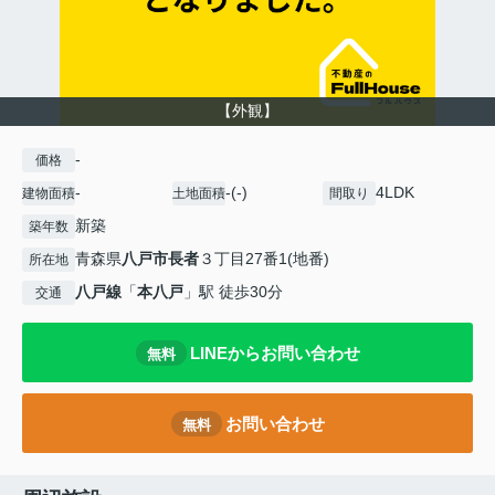
【外観】
-
価格
-
-(-)
4LDK
建物面積
土地面積
間取り
新築
築年数
青森県
八戸市
長者
３丁目27番1(地番)
所在地
八戸線
「
本八戸
」駅 徒歩30分
交通
LINEからお問い合わせ
無料
お問い合わせ
無料