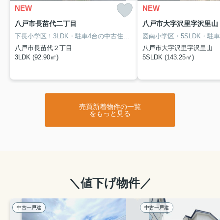
ちですが、実は最初の費用計画こそ
NEW
NEW
が、その後の安心度を大きく左右し
八戸市長苗代二丁目
八戸市大字沢里字沢里山
ます。せっかくのマイホーム計画
も、予算オーバーで毎月の返済に追
下長小学区！3LDK・駐車4台の中古住宅！前面道路6ｍ以上で車のすれ違いのストレスなし♪自分好みにリフォームして理想の生活を叶えてみませんか？
われてしま...
八戸市長苗代２丁目
八戸市大字沢里字沢里山
3LDK (92.90㎡)
5SLDK (143.25㎡)
ご成約
2026.07.27
ご成約いただきました！
【ご成約物件】階上町内一戸建て（中古住宅）
年 齢：40代
売買新着物件の一覧
家族数：4人
をもっと見る
職 業：会社員
予 算：1,370万円
八戸市で新築建売・中古住宅を探すなら、不動産のフル
ハウスがサポートします！
ご成約者様の声も、ぜひ参考にしてください↓↓↓
お客様の声一覧を見てみる
＼値下げ物件／
//www.fudosan-fullhouse.com/customer/
中古一戸建
中古一戸建