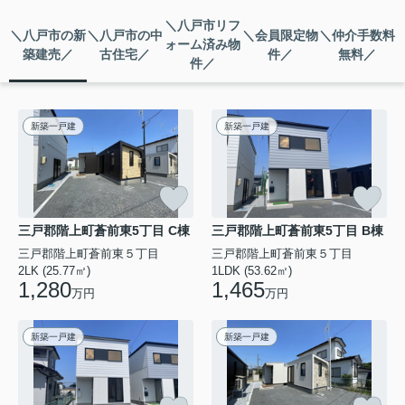
＼八戸市リフ
＼八戸市の新
＼八戸市の中
＼会員限定物
＼仲介手数料
ォーム済み物
築建売／
古住宅／
件／
無料／
件／
新築一戸建
新築一戸建
三戸郡階上町蒼前東5丁目 C棟
三戸郡階上町蒼前東5丁目 B棟
三戸郡階上町蒼前東５丁目
三戸郡階上町蒼前東５丁目
2LK (25.77㎡)
1LDK (53.62㎡)
1,280
1,465
万円
万円
新築一戸建
新築一戸建