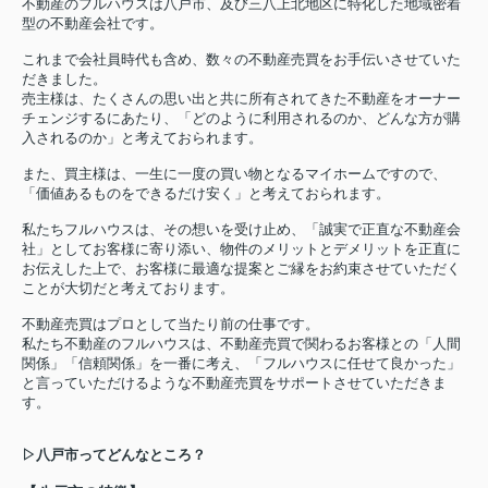
不動産のフルハウスは八戸市、及び三八上北地区に特化した地域密着
く出向いていれば…今はそう思って
型の不動産会社です。
います。知人・友人にも声を大にし
てオススメする不動産屋さん見付け
これまで会社員時代も含め、数々の不動産売買をお手伝いさせていた
だきました。
ました！！
売主様は、たくさんの思い出と共に所有されてきた不動産をオーナー
チェンジするにあたり、「どのように利用されるのか、どんな方が購
入されるのか」と考えておられます。
また、買主様は、一生に一度の買い物となるマイホームですので、
「価値あるものをできるだけ安く」と考えておられます。
私たちフルハウスは、その想いを受け止め、「誠実で正直な不動産会
社」としてお客様に寄り添い、物件のメリットとデメリットを正直に
お伝えした上で、お客様に最適な提案とご縁をお約束させていただく
ことが大切だと考えております。
不動産売買はプロとして当たり前の仕事です。
私たち不動産のフルハウスは、不動産売買で関わるお客様との「人間
関係」「信頼関係」を一番に考え、「フルハウスに任せて良かった」
と言っていただけるような不動産売買をサポートさせていただきま
す。
▷八戸市ってどんなところ？