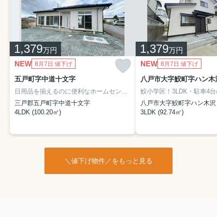
1,379
1,379
万円
万円
NEW
NEW
8月7日 値下げ
8月7日 値下げ
五戸町字中道十文字
八戸市大字鮫町字ハン木
日用品を揃えるのに便利なホームセンター「コメリハード&グリーン五戸店」まで、492mです♪フローリングは木のぬくもりが感じられるため住み心地も良好♪モニターから顔が見えるTVインターホン付きです♪衣食住の中でも「住」というのは、とても重要なものです♪安心して暮らせる住まいをお求めなら、当社まで是非ご連絡くださいませ(*^_^*)
三戸郡五戸町字中道十文字
八戸市大字鮫町字ハン木沢
4LDK (100.20㎡)
3LDK (92.74㎡)
＼値下げ物件／をもっと見る