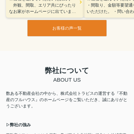
外観、間取、エリア共にぴったり
・間取り、金額等要望通
なお家がホームページに出ていまし
いただけた。
・問い合わ
た。2年ほど、不動産難民で数社目
で、大変親身になってい
にしてやっと安心してお任せ出来る
頼できると感じました。
お客様の声一覧
不動産屋に出合えました。
☆感じ
こと、良かった点、もっ
たこと、良かった点、もっとこうし
欲しかったことなど
・親
て欲しかったことなど
ローンの
配な点や、分からない事
事、リフォームの事、色々と相談に
得いくまで、何度でも説
のって下さって感謝しています。低
だき大変ありがたかった
予算なのに嫌な顔せず詳しく説明し
て下さったり、良い提案をして下さ
弊社について
ったり本当に信頼できる会社・担当
ABOUT US
様でした。人生での大きな買物なの
で考えなくてはいけない事、決める
事、ものすごく多かったです。一度
数ある不動産会社の中から、株式会社トラビスの運営する『不動
は購入を断念しようかと思ったので
産のフルハウス』のホームページをご覧いただき、誠にありがと
すが、「家族が協力して話し合えて
うございます。
いる今だからこそ、良いタイミング
だと思いますよ」という担当さんの
言葉も背中を押してもらえました。
弊社の強み
▷
ありがとうございました。もっと早