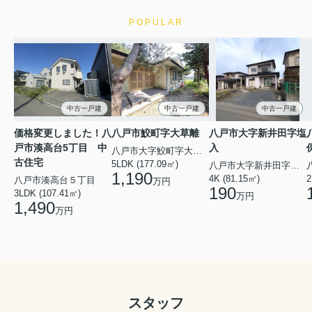
POPULAR
中古一戸建
中古一戸建
中古一戸建
価格変更しました！八
八戸市鮫町字大草離
八戸市大字新井田字塩
戸市湊高台5丁目 中
入
八戸市大字鮫町字大草離
古住宅
5LDK (177.09㎡)
八戸市大字新井田字塩入
1,190
4K (81.15㎡)
2
八戸市湊高台５丁目
万円
190
3LDK (107.41㎡)
万円
1,490
万円
スタッフ