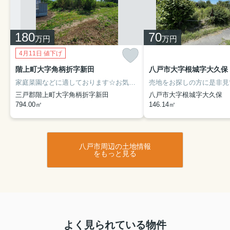
180
70
万円
万円
4月11日 値下げ
階上町大字角柄折字新田
八戸市大字根城字大久保
家庭菜園などに適しております☆お気軽に当社スタッフまでお問い合わせください♪不動産のプロであるスタッフが、しっかりとお応えいたします(^^)
三戸郡階上町大字角柄折字新田
八戸市大字根城字大久保
794.00㎡
146.14㎡
八戸市周辺の土地情報
をもっと見る
よく見られている物件