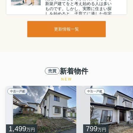
新築戸建てをと考え始める人は多い
ものです。しかし、実際に住まい探
しを始めると、子育てに適した住宅
環境とはどのようなものか、自分た
ちだけでは判断しづらい場面も少な
くありま...
更新情報一覧
2026.07.29
八戸市で新築戸建てを検討中の共働
き家庭必見！人気の住宅設備と...
毎日忙しく働きながらも、家ではゆ
っくりくつろぎたい。そんな思いか
新着物件
売買
ら、新築戸建てを検討する共働き家
庭が増えています。しかし実際に
NEW
は、何となく人気と聞いた設備を選
んだ結果、入居後に使いづらさを感
中古一戸建
中古一戸建
じるケース...
2026.07.29
八戸市で新築戸建てを建てたい方
へ！予算オーバーを防ぐ費用計画...
1,499
799
八戸市で新築戸建てを検討し始める
万円
万円
と、間取りやデザインに目が行きが