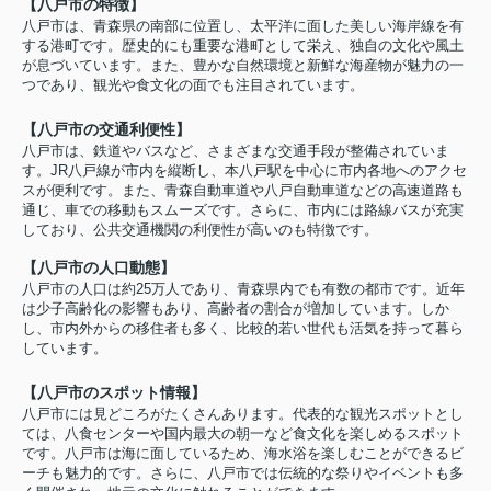
【八戸市の特徴】
八戸市は、青森県の南部に位置し、太平洋に面した美しい海岸線を有
する港町です。歴史的にも重要な港町として栄え、独自の文化や風土
が息づいています。また、豊かな自然環境と新鮮な海産物が魅力の一
つであり、観光や食文化の面でも注目されています。
【八戸市の交通利便性】
八戸市は、鉄道やバスなど、さまざまな交通手段が整備されていま
す。JR八戸線が市内を縦断し、本八戸駅を中心に市内各地へのアクセ
スが便利です。また、青森自動車道や八戸自動車道などの高速道路も
通じ、車での移動もスムーズです。さらに、市内には路線バスが充実
しており、公共交通機関の利便性が高いのも特徴です。
【八戸市の人口動態】
八戸市の人口は約25万人であり、青森県内でも有数の都市です。近年
は少子高齢化の影響もあり、高齢者の割合が増加しています。しか
し、市内外からの移住者も多く、比較的若い世代も活気を持って暮ら
しています。
【八戸市のスポット情報】
八戸市には見どころがたくさんあります。代表的な観光スポットとし
ては、八食センターや国内最大の朝一など食文化を楽しめるスポット
です。八戸市は海に面しているため、海水浴を楽しむことができるビ
ーチも魅力的です。さらに、八戸市では伝統的な祭りやイベントも多