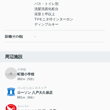
バス・トイレ別
洗髪洗面化粧台
浴室１坪以上
TVモニタ付インターホン
ディンプルキー
-
設備(その他)
周辺施設
小学校
町畑小学校
362ｍ（5分）
コンビニエンスストア
ローソン 八戸大久保店
691ｍ（9分）
スーパー