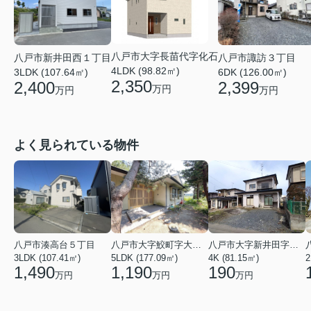
八戸市大字長苗代字化石
八戸市新井田西１丁目
八戸市諏訪３丁目
4LDK (98.82㎡)
3LDK (107.64㎡)
6DK (126.00㎡)
2,350
2,400
2,399
万円
万円
万円
よく見られている物件
八戸市湊高台５丁目
八戸市大字鮫町字大草離
八戸市大字新井田字塩入
3LDK (107.41㎡)
5LDK (177.09㎡)
4K (81.15㎡)
2
1,490
1,190
190
万円
万円
万円