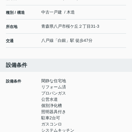
中古一戸建 / 木造
種別 / 構造
青森県
八戸市
桜ケ丘
２丁目31-3
所在地
八戸線
「
白銀
」駅 徒歩47分
交通
設備条件
閑静な住宅地
設備条件
リフォーム済
プロパンガス
公営水道
個別浄化槽
照明器具付き
駐車2台可
ガスコンロ
システムキッチン