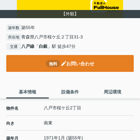
【外観】
築55年
築年数
青森県八戸市桜ケ丘２丁目31-3
所在地
八戸線
「
白銀
」駅 徒歩47分
交通
お問い合わせ
無料
基本情報
設備条件
周辺環境
八戸市桜ケ丘2丁目
物件名
南東
向き
1971年1月 (築55年)
築年月