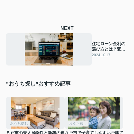
NEXT
住宅ローン金利の
選び方とは？変動
金利と固定金利に
2024.10.17
ついて解説！
”おうち探し”おすすめ記事
おうち探し
おうち探し
八戸市の未入居物件と新築の違
八戸市で子育てしやすい戸建て