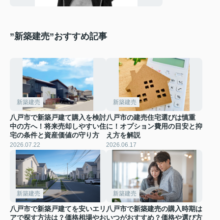
”新築建売”おすすめ記事
新築建売
新築建売
八戸市で新築戸建て購入を検討
八戸市の建売住宅選びは慎重
中の方へ！将来売却しやすい住
に！オプション費用の目安と抑
宅の条件と資産価値の守り方
え方を解説
2026.07.22
2026.06.17
新築建売
新築建売
八戸市で新築戸建てを安いエリ
八戸市で新築建売の購入時期は
アで探す方法は？価格相場やお
いつがおすすめ？価格や選び方