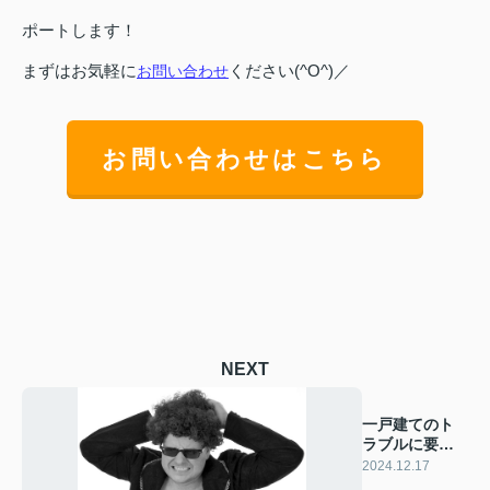
ポートします！
まずはお気軽に
ください(^O^)／
お問い合わせ
お問い合わせはこちら
NEXT
一戸建てのト
ラブルに要注
意！ 種類と対
2024.12.17
策を解説