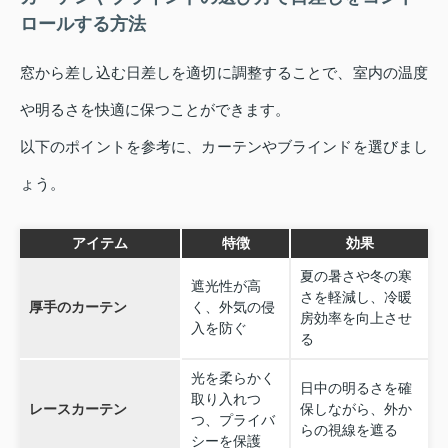
ロールする方法
窓から差し込む日差しを適切に調整することで、室内の温度
や明るさを快適に保つことができます。
以下のポイントを参考に、カーテンやブラインドを選びまし
ょう。
アイテム
特徴
効果
夏の暑さや冬の寒
遮光性が高
さを軽減し、冷暖
厚手のカーテン
く、外気の侵
房効率を向上させ
入を防ぐ
る
光を柔らかく
日中の明るさを確
取り入れつ
レースカーテン
保しながら、外か
つ、プライバ
らの視線を遮る
シーを保護