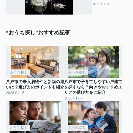
とは？購入時の注
2025.07.16
意点も解説
”おうち探し”おすすめ記事
おうち探し
おうち探し
八戸市の未入居物件と新築の違
八戸市で子育てしやすい戸建て
いは？選び方のポイントも紹介
を探すなら？向きやおすすめエ
リアの選び方をご紹介
2026.01.15
2026.01.07
おうち探し
おうち探し