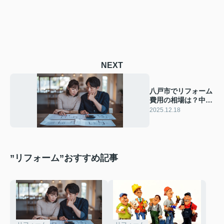
NEXT
八戸市でリフォーム
費用の相場は？中古
住宅購入と予算計画
2025.12.18
のコツも紹介
”リフォーム”おすすめ記事