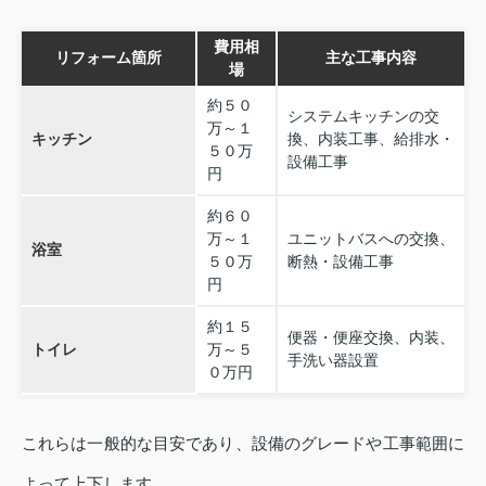
費用相
リフォーム箇所
主な工事内容
場
約５０
システムキッチンの交
万～１
キッチン
換、内装工事、給排水・
５０万
設備工事
円
約６０
万～１
ユニットバスへの交換、
浴室
５０万
断熱・設備工事
円
約１５
便器・便座交換、内装、
トイレ
万～５
手洗い器設置
０万円
これらは一般的な目安であり、設備のグレードや工事範囲に
よって上下します。