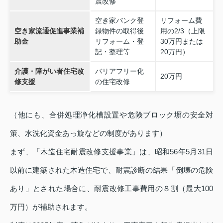
震改修
空き家バンク登
リフォーム費
空き家流通促進事業補
録物件の取得後
用の2/3（上限
助金
リフォーム・登
30万円または
記・整理等
20万円）
介護・障がい者住宅改
バリアフリー化
20万円
修支援
の住宅改修
（他にも、合併処理浄化槽設置や危険ブロック塀の安全対
策、水洗化資金あっ旋などの制度があります）
まず、「木造住宅耐震改修支援事業」は、昭和56年5月31日
以前に建築された木造住宅で、耐震診断の結果「倒壊の危険
あり」とされた場合に、耐震改修工事費用の８割（最大100
万円）が補助されます。