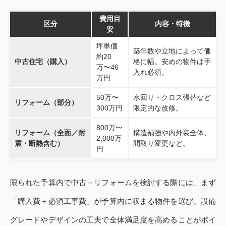
費用目
区分
内容・特徴
安
坪単価
築年数や立地によって価
約20
中古住宅（購入）
格に幅。安めの物件は手
万〜46
入れ必須。
万円
50万〜
水回り・クロス張替など
リフォーム（部分）
300万円
限定的な改修。
800万〜
リフォーム（全面／耐
構造補強や内外装全体、
2,000万
震・断熱含む）
間取り変更など。
円
限られた予算内で中古＋リフォームを検討する際には、まず
「購入費＋必須工事費」が予算内に収まる物件を選び、設備
グレードやデザインの工夫で全体満足度を高めることがポイ