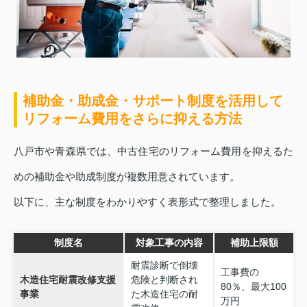
補助金・助成金・サポート制度を活用して
リフォーム費用をさらに抑える方法
八戸市や青森県では、中古住宅のリフォーム費用を抑えるた
めの補助金や助成制度が複数用意されています。
以下に、主な制度をわかりやすく表形式で整理しました。
制度名
対象工事の内容
補助上限額
耐震診断で倒壊
工事費の
木造住宅耐震改修支援
危険と判断され
80％、最大100
事業
た木造住宅の耐
万円