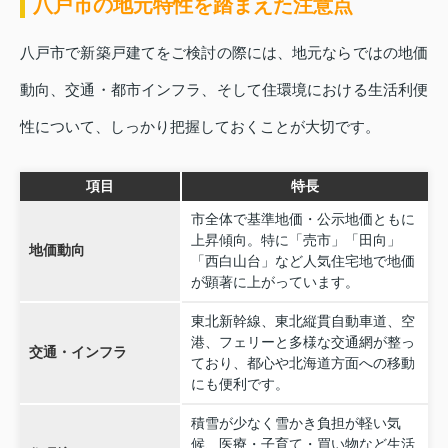
八戸市の地元特性を踏まえた注意点
八戸市で新築戸建てをご検討の際には、地元ならではの地価
動向、交通・都市インフラ、そして住環境における生活利便
性について、しっかり把握しておくことが大切です。
項目
特長
市全体で基準地価・公示地価ともに
上昇傾向。特に「売市」「田向」
地価動向
「西白山台」など人気住宅地で地価
が顕著に上がっています。
東北新幹線、東北縦貫自動車道、空
港、フェリーと多様な交通網が整っ
交通・インフラ
ており、都心や北海道方面への移動
にも便利です。
積雪が少なく雪かき負担が軽い気
候、医療・子育て・買い物など生活