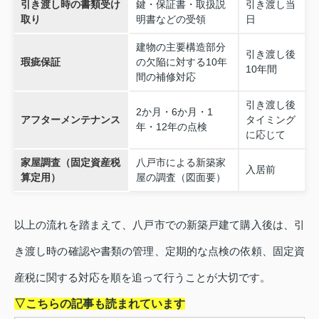
引き渡し時の書類受け
鍵・保証書・取扱説
引き渡し当
取り
明書などの受領
日
建物の主要構造部分
引き渡し後
瑕疵保証
の欠陥に対する10年
10年間
間の補修対応
引き渡し後
2か月・6か月・1
アフターメンテナンス
タイミング
年・12年の点検
に応じて
家屋調査（固定資産税
八戸市による新築家
入居前
算定用）
屋の調査（図面要）
以上の流れを踏まえて、八戸市での新築戸建て購入後は、引
き渡し時の確認や書類の管理、定期的な点検の依頼、固定資
産税に関する対応を順を追って行うことが大切です。
▽こちらの記事も読まれています