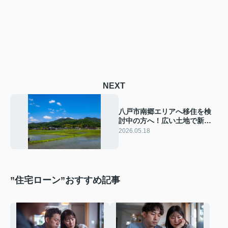
NEXT
八戸市南郷エリアへ移住を検
討中の方へ！広い土地で新築
戸建てと補助金制度の活用法
2026.05.18
を解説
”住宅ローン”おすすめ記事