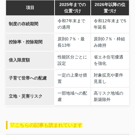
2025年までの
2026年以降の位
項目
位置づけ
置づけ
令和7年末まで
令和12年末まで5
制度の存続期間
の適用
年延長
原則0.7％・最
原則0.7％・枠組
控除率・控除期間
長13年
み維持
性能区分ごとに
省エネ住宅優遇
借入限度額
設定
を強化
一定の上乗せ措
対象拡充や要件
子育て世帯への配慮
置
見直し
一部地域への配
高リスク地域の
立地・災害リスク
慮
新築除外
▽こちらの記事も読まれています