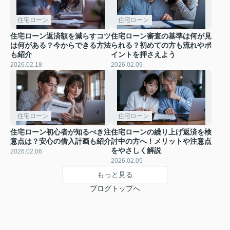
住宅ローン
住宅ローン
住宅ローン返済額を減らすコツ
住宅ローン審査の基準は何が見
は何がある？今からできる方法
られる？初めての方も流れやポ
も紹介
イントを押さえよう
2026.02.18
2026.02.09
住宅ローン
住宅ローン
住宅ローン初心者が知るべき注
住宅ローンの繰り上げ返済を検
意点は？安心の借入計画も紹介
討中の方へ！メリットや注意点
をやさしく解説
2026.02.06
2026.02.05
もっと見る
ブログトップへ