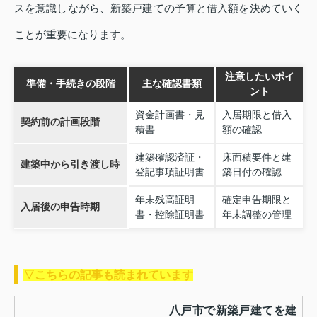
スを意識しながら、新築戸建ての予算と借入額を決めていく
ことが重要になります。
注意したいポイ
準備・手続きの段階
主な確認書類
ント
資金計画書・見
入居期限と借入
契約前の計画段階
積書
額の確認
建築確認済証・
床面積要件と建
建築中から引き渡し時
登記事項証明書
築日付の確認
年末残高証明
確定申告期限と
入居後の申告時期
書・控除証明書
年末調整の管理
▽こちらの記事も読まれています
八戸市で新築戸建てを建