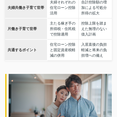
夫婦それぞれの
合計控除額の増
夫婦共働き子育て世帯
住宅ローン控除
加による可処分
活用
所得の拡大
主たる稼ぎ手の
控除上限を踏ま
片働き子育て世帯
所得税・住民税
えた無理のない
で控除適用
借入計画
住宅ローン控除
入居直後の負担
共通するポイント
と固定資産税軽
軽減と将来の負
減の併用
担増への備え