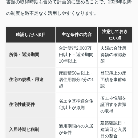
書類の取得時期も含めて計画的に進めることで、2026年以降
の制度を過不足なく活用しやすくなります。
注意しておき
確認したい項目
主な条件の内容
たい点
合計所得2,000万
夫婦の合計所
所得・返済期間
円以下・返済期間
得額の確認必
10年以上
須
床面積50㎡以上・
登記簿上の床
住宅の規模・用途
居住用部分2分の1
面積を事前確
超
認
省エネ性能を
省エネ基準適合住
住宅性能要件
証明する書類
宅以上が原則
の取得
建築確認日・
適用期限内の入居
入居時期と税制
建築日と入居
が条件
日の整合