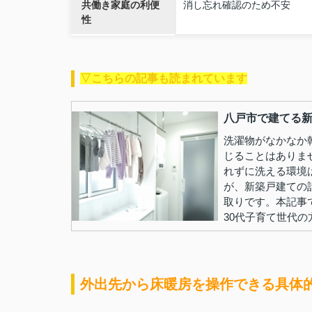
共働き家庭の利便
消し忘れ確認のため不安
性
▽こちらの記事も読まれています
八戸市で建てる新
洗濯物がなかなか
じることはありま
れずに洗える環境
が、新築戸建ての
取りです。本記事
30代子育て世代の方.
外出先から床暖房を操作できる具体