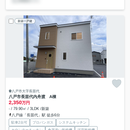
新築一戸建
八戸市大字長苗代
八戸市長苗代内舟渡 A棟
2,350
万円
- / 79.90㎡ / 3LDK /新築
八戸線「長苗代」駅 徒歩6分
駐車2台可
プロパンガス
システムキッチン