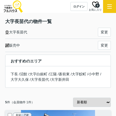
0
ログイン
お気に入り
大字長苗代の物件一覧
大字長苗代
変更
販売中
変更
おすすめのエリア
下長
/
沼館
/
大字白銀町
/
江陽
/
蒼前東
/
大字鮫町
/
小中野
/
大字大久保
/
大字長苗代
/
大字新井田
5
件（会員物件 1件）
新築一戸建