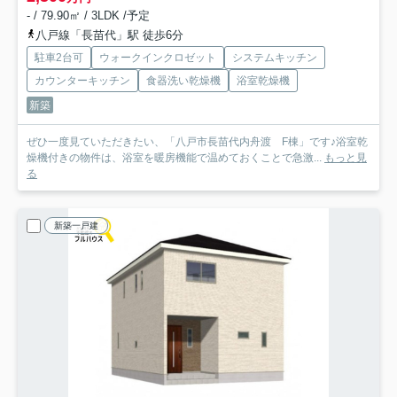
- / 79.90㎡ / 3LDK /予定
八戸線「長苗代」駅 徒歩6分
駐車2台可
ウォークインクロゼット
システムキッチン
カウンターキッチン
食器洗い乾燥機
浴室乾燥機
新築
ぜひ一度見ていただきたい、「八戸市長苗代内舟渡 F棟」です♪浴室乾
燥機付きの物件は、浴室を暖房機能で温めておくことで急激...
もっと見
る
新築一戸建