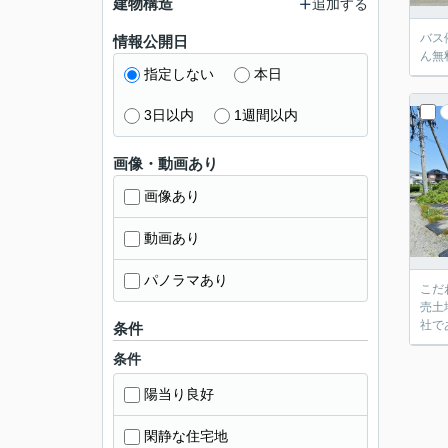
建物構造
追加する
バス
情報公開日
ん無
指定しない
本日
3日以内
1週間以内
画像・動画あり
画像あり
動画あり
パノラマあり
こだ
売土
社で
条件
条件
陽当り良好
閑静な住宅地