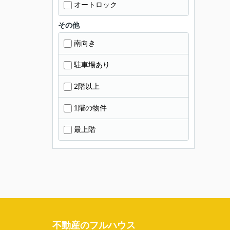
オートロック
その他
南向き
駐車場あり
2階以上
1階の物件
最上階
不動産のフルハウス