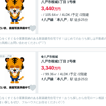
八戸市根城1丁目 1号棟
3,440
万円
- / 105.64㎡ / 4LDK /予定 /2階建
八戸線
「
本八戸
」駅 徒歩25分
心をくすぐる小屋裏収納のある新築建売住宅です！はじめてのおうち探しは不動産のフ
お気軽にお問い合わせください(*'▽')
新築一戸建
八戸市
根城
八戸市根城1丁目 2号棟
3,340
万円
- / 99.36㎡ / 4LDK /予定 /2階建
八戸線
「
本八戸
」駅 徒歩25分
心をくすぐる小屋裏収納のある新築建売住宅です！おうち探しから住宅ローン相談
まい探しをぜひ、フルハウスにお任せください('◇')ゞ