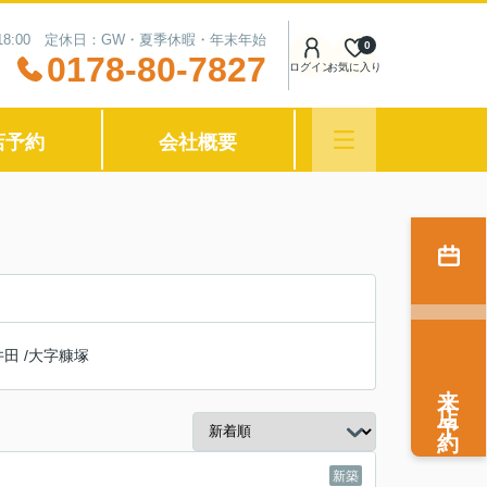
〜18:00 定休日：GW・夏季休暇・年末年始
0
0178-80-7827
ログイン
お気に入り
店予約
会社概要
井田
/
大字糠塚
来店予約
新築