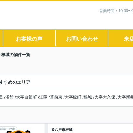
営業時間：10:00
お客様の声
お問い合わせ
来
根城の物件一覧
すすめのエリア
長
/
沼館
/
大字白銀町
/
江陽
/
蒼前東
/
大字鮫町
/
根城
/
大字大久保
/
大字新
新築一戸建
八戸市
根城