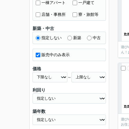
一棟アパート
一戸建て
店舗・事務所
寮・旅館等
新築・中古
指定しない
新築
中古
遊び
ん！
販売中のみ表示
価格
～
利回り
築年数
遊び
お住