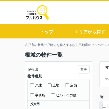
トップ
エリアから探す
八戸市の新築一戸建てを購入するなら不動産のフルハウス
根城の物件一覧
お
根城
変更
物件種別
下
戸建
土地
店舗
事務所
ビル・その他
5
件
投資用