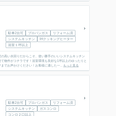
駐車2台可
プロパンガス
リフォーム済
システムキッチン
IHクッキングヒーター
浴室１坪以上
度の高い水回りだからこそ、使い勝手のいいシステムキッチン
建て物件がコチラです！浴室環境も良好な1坪以上のゆったりと
までお声かけください！お客様に適した一...
もっと見る
駐車2台可
プロパンガス
リフォーム済
システムキッチン
ガスコンロ
コンロ２口以上