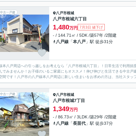
中古一戸建
八戸市
根城
八戸市根城六丁目
1,480
7月3日 値下げ
万円
- / 144.71㎡ / 5DK /築57年 /2階建
八戸線
「
本八戸
」駅 徒歩31分
線本八戸周辺への引っ越しをお考えなら「八戸市根城六丁目」！日常生活で利用頻
んでみませんか！お子様のいるご家庭にもオススメ！伸び伸びと生活できる中古戸
空間です！八戸市の八戸線本八戸周辺に新しい住まいをお求めの方は、当社スタッフ
中古一戸建
八戸市
根城
八戸市根城7丁目
1,349
万円
- / 86.73㎡ / 3LDK /築29年 /2階建
八戸線
「
長苗代
」駅 徒歩37分