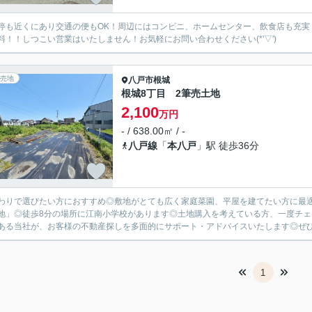
停も近くにあり交通の便もOK！周辺にはコンビニ、ホームセンター、飲食店も充実
料！！しつこい営業はいたしません！お気軽にお問い合わせください(*'▽')
売地
八戸市
根城
根城8丁目 2筆売土地
2,100
万円
- / 638.00㎡ / -
八戸線
「
本八戸
」駅 徒歩36分
わりで選びたい方におすすめ◎敷地がとても広く家庭菜園、平屋を建てたい方に最適
地」◎徒歩8分の場所に江南小学校があります◎土地購入を考えている方、一度チ
ある当社が、お客様の不動産探しを多面的にサポート・アドバイスいたします◎ぜひご
1