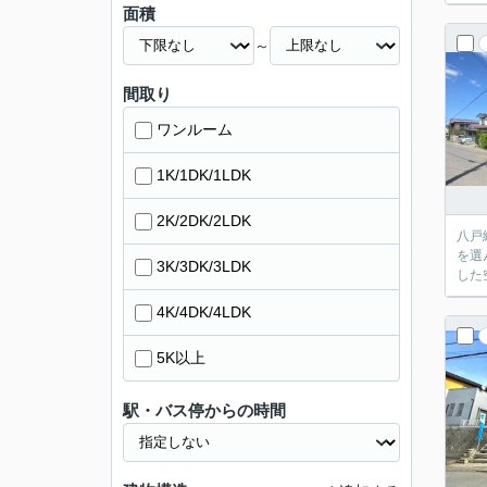
面積
～
間取り
ワンルーム
1K/1DK/1LDK
2K/2DK/2LDK
八戸
を選
3K/3DK/3LDK
した
4K/4DK/4LDK
5K以上
駅・バス停からの時間