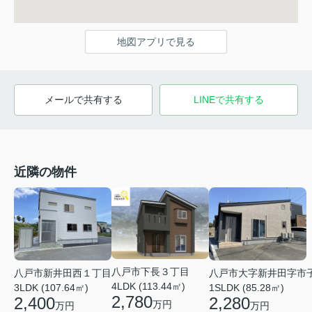
地図アプリで見る
メールで共有する
LINEで共有する
近隣の物件
八戸市下長３丁目
八戸市新井田西１丁目
八戸市大字新井田字市
4LDK (113.44㎡)
3LDK (107.64㎡)
1SLDK (85.28㎡)
2,780
2,400
2,280
万円
万円
万円