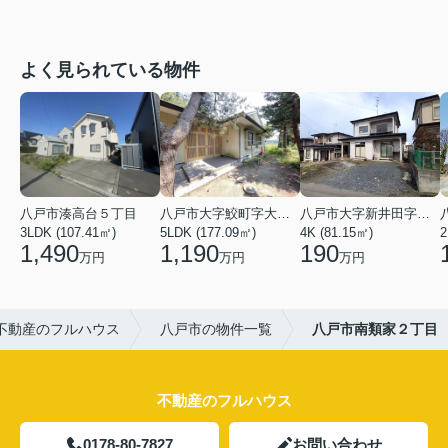
よく見られている物件
八戸市湊高台５丁目
八戸市大字鮫町字大草離
八戸市大字新井田字塩入
3LDK (107.41㎡)
5LDK (177.09㎡)
4K (81.15㎡)
2
1,490
1,190
190
万円
万円
万円
不動産のフルハウス
八戸市の物件一覧
八戸市南類家２丁目
不動産のフルハウス
0178-80-7827
お問い合わせ