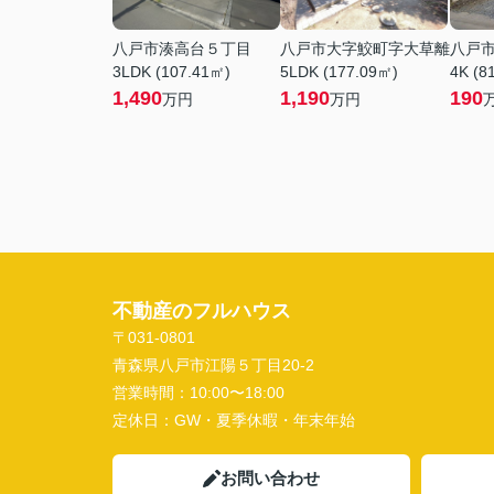
八戸市湊高台５丁目
八戸市大字鮫町字大草離
八戸
3LDK (107.41㎡)
5LDK (177.09㎡)
4K (8
1,490
1,190
190
万円
万円
不動産のフルハウス
〒031-0801
青森県八戸市江陽５丁目20-2
営業時間：
10:00〜18:00
定休日：
GW・夏季休暇・年末年始
お問い合わせ