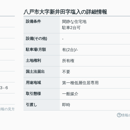
八戸市大字新井田字塩入の詳細情報
設備条件
閑静な住宅地
駐車2台可
設備(その他)
-
駐車場/月額
有(2台)/-
土地権利
所有権
国土法届出
不要
用途地域
第一種低層住居専用
３‐６
取引態様
一般媒介
引渡し
即時
情報の見方
情報