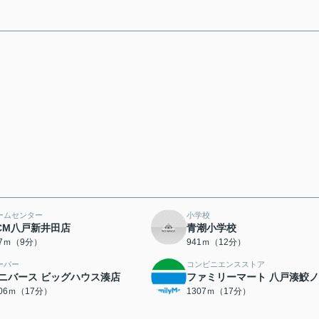
ームセンター
小学校
CM八戸新井田店
青潮小学校
17ｍ（9分）
941ｍ（12分）
ーパー
コンビニエンスストア
ニバース ビッグハウス湊店
ファミリーマート 八戸湊鮫
306ｍ（17分）
1307ｍ（17分）