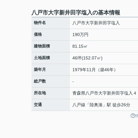
八戸市大字新井田字塩入の基本情報
物件名
八戸市大字新井田字塩入
価格
190万円
建物面積
81.15㎡
土地面積
46坪(152.07㎡)
築年月
1979年11月（築46年）
総戸数
-
所在地
青森県
八戸市
大字新井田
字塩入４
交通
八戸線
「
陸奥湊
」駅 徒歩26分