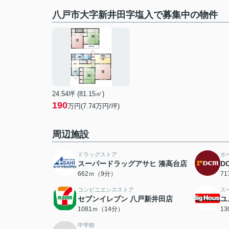
八戸市大字新井田字塩入で募集中の物件
24.54坪 (81.15㎡)
190
万円(7.74万円/坪)
周辺施設
ドラッグストア
ホ
スーパードラッグアサヒ 湊高台店
D
662ｍ（9分）
7
コンビニエンスストア
ス
セブンイレブン 八戸新井田店
ユ
1081ｍ（14分）
1
中学校