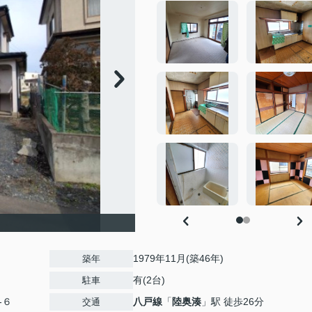
1979年11月(築46年)
築年
有(2台)
駐車
‐６
八戸線
「
陸奥湊
」駅 徒歩26分
交通