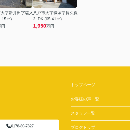
市大字新井田字塩入
八戸市大字糠塚字長久保
1.15㎡)
2LDK (65.41㎡)
1,950
万円
万円
トップページ
お客様の声一覧
スタッフ一覧
0178-80-7827
ブログトップ