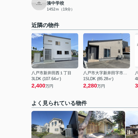
湊中学校
1452ｍ（19分）
近隣の物件
八戸市新井田西１丁目
八戸市大字新井田字市子林
3LDK (107.64㎡)
1SLDK (85.28㎡)
4
2,400
2,280
3
万円
万円
よく見られている物件