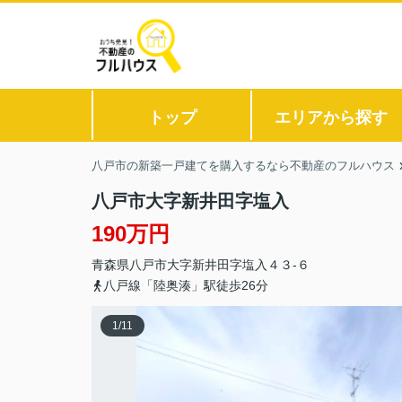
トップ
エリアから探す
八戸市の新築一戸建てを購入するなら不動産のフルハウス
八戸市大字新井田字塩入
190万円
青森県
八戸市
大字新井田
字塩入４３‐６
八戸線「陸奥湊」駅徒歩26分
1
/
11