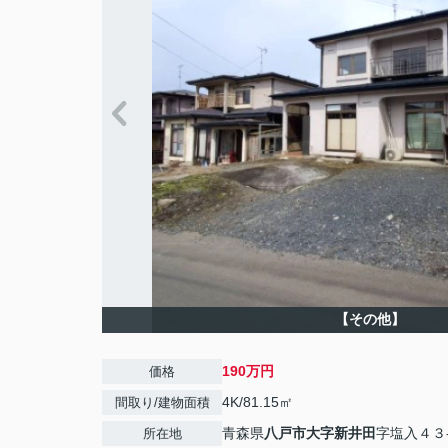
【その他】
190万円
価格
4K/81.15㎡
間取り/建物面積
青森県
八戸市
大字新井田
字塩入４３
所在地