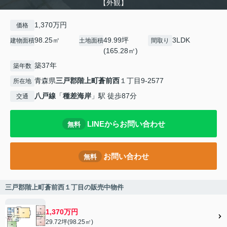
【外観】
1,370万円
価格
98.25㎡
49.99坪
3LDK
建物面積
土地面積
間取り
(165.28㎡)
築37年
築年数
青森県
三戸郡階上町
蒼前西
１丁目9‐2577
所在地
八戸線
「
種差海岸
」駅 徒歩87分
交通
LINEからお問い合わせ
無料
お問い合わせ
無料
三戸郡階上町蒼前西１丁目の販売中物件
1,370万円
29.72坪(98.25㎡)