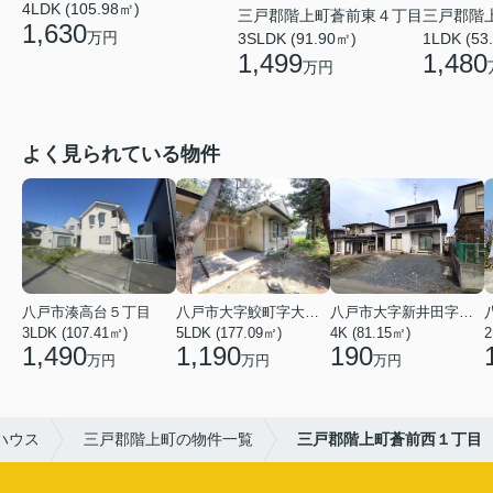
4LDK (105.98㎡)
三戸郡階上町蒼前東４丁目
三戸郡階
1,630
万円
3SLDK (91.90㎡)
1LDK (53
1,499
1,480
万円
よく見られている物件
八戸市湊高台５丁目
八戸市大字鮫町字大草離
八戸市大字新井田字塩入
3LDK (107.41㎡)
5LDK (177.09㎡)
4K (81.15㎡)
2
1,490
1,190
190
万円
万円
万円
ハウス
三戸郡階上町の物件一覧
三戸郡階上町蒼前西１丁目