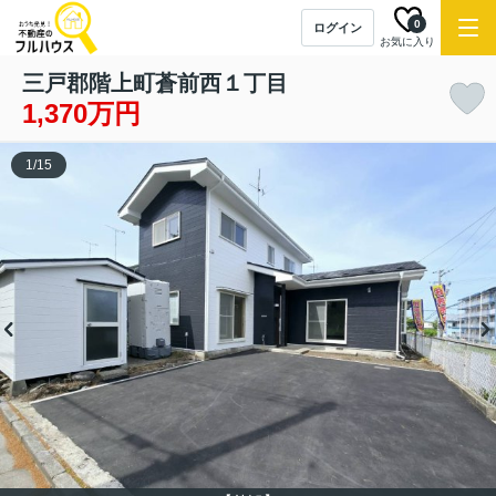
0
ログイン
お気に入り
三戸郡階上町蒼前西１丁目
1,370万円
1
/
15