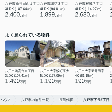
八戸市新井田西１丁目
八戸市諏訪３丁目
八戸市根城７丁目
3LDK (107.64㎡)
4LDK (94.81㎡)
4LDK (114.27㎡)
3
2,400
1,899
2,680
万円
万円
万円
よく見られている物件
八戸市湊高台５丁目
八戸市大字鮫町字大草離
八戸市大字新井田字塩入
3LDK (107.41㎡)
5LDK (177.09㎡)
4K (81.15㎡)
2
1,490
1,190
190
万円
万円
万円
ルハウス
八戸市の物件一覧
長苗代駅
八戸市下長3丁目