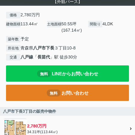
【外観パース】
2,780万円
価格
113.44㎡
50.55坪
4LDK
建物面積
土地面積
間取り
(167.14㎡)
予定
築年数
青森県
八戸市
下長
３丁目10-8
所在地
八戸線
「
長苗代
」駅 徒歩30分
交通
LINEからお問い合わせ
無料
お問い合わせ
無料
八戸市下長3丁目の販売中物件
2,780万円
34.31坪(113.44㎡)