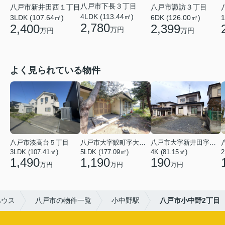
八戸市下長３丁目
八戸市新井田西１丁目
八戸市諏訪３丁目
4LDK (113.44㎡)
3LDK (107.64㎡)
6DK (126.00㎡)
1
2,780
2,400
2,399
万円
万円
万円
よく見られている物件
八戸市湊高台５丁目
八戸市大字鮫町字大草離
八戸市大字新井田字塩入
3LDK (107.41㎡)
5LDK (177.09㎡)
4K (81.15㎡)
2
1,490
1,190
190
万円
万円
万円
ハウス
八戸市の物件一覧
小中野駅
八戸市小中野2丁目