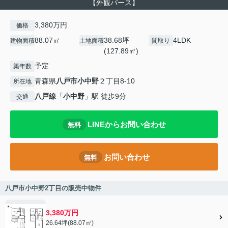
【外観パース】
3,380万円
価格
88.07㎡
38.68坪
4LDK
建物面積
土地面積
間取り
(127.89㎡)
予定
築年数
青森県
八戸市
小中野
２丁目8-10
所在地
八戸線
「
小中野
」駅 徒歩9分
交通
LINEからお問い合わせ
無料
お問い合わせ
無料
八戸市小中野2丁目の販売中物件
3,380万円
26.64坪(88.07㎡)