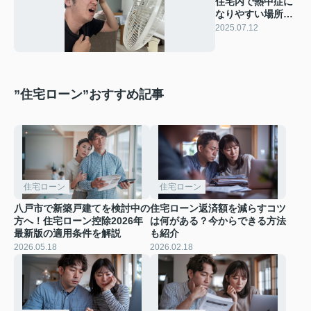
住宅内で熱中症に
なりやすい場所は
どこ？予防策や注
2025.07.12
意点も解説
”住宅ローン”おすすめ記事
住宅ローン
住宅ローン
八戸市で新築戸建てを検討中の
住宅ローン返済額を減らすコツ
方へ！住宅ローン控除2026年
は何がある？今からできる方法
最新版の適用条件を解説
も紹介
2026.05.18
2026.02.18